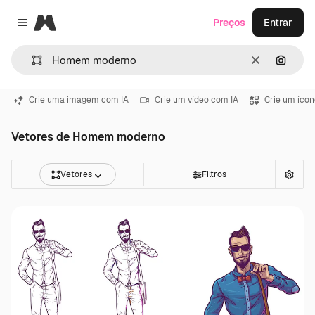
Magnific
Preços
Entrar
Close menu
Limpar
Pesqui
Crie uma imagem com IA
Crie um vídeo com IA
Crie um ícon
Vetores de Homem moderno
Vetores
Filtros