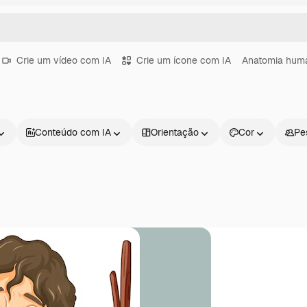
Crie um vídeo com IA
Crie um ícone com IA
Anatomia hum
Conteúdo com IA
Orientação
Cor
Pe
Produtos
Começar