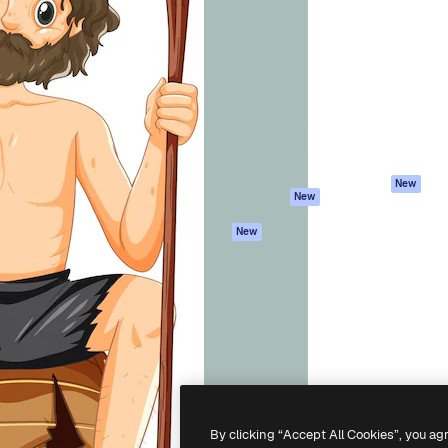
iativa para você direcionar
Spaces
Academy
alho. Mais de 1 milhão de
Assistente de IA
Documentação
e criativos, empresas,
Gerador de
Atendimento
dios.
imagens
Termos e
Gerador de vídeos
condições
Texto para voz
Política de
privacidade
Conteúdo de stock
Originais
MCP para
New
New
Claude/ChatGPT
Política de cooki
Agentes
Central de
New
confiabilidade
API
Afiliados
App móvel
Empresas
Todas as
ferramentas
-
2026
Freepik Company S.L.U.
Todos os direitos reservados
.
By clicking “Accept All Cookies”, you ag