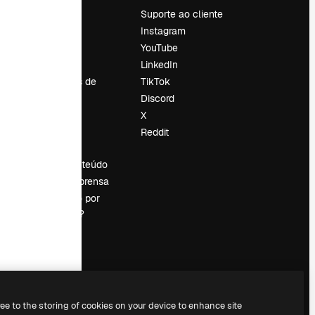
Preços
Suporte ao cliente
Sobre nós
Instagram
Reviews
YouTube
Emprego
LinkedIn
Tendências de
TikTok
pesquisa
Discord
Blog
X
Eventos
Reddit
es
Slidesgo
Vender conteúdo
Sala de imprensa
Procurando por
magnific.ai?
ree to the storing of cookies on your device to enhance site