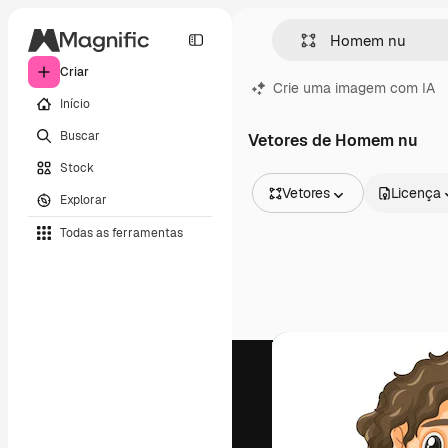
Criar
Crie uma imagem com IA
Início
Buscar
Vetores de Homem nu
Stock
Vetores
Licença
Explorar
Todas as imagens
Todas as ferramentas
Vetores
Ilustrações
Fotos
PSD
Modelos
Mockups
Vídeos
Clipes de vídeo
Animações
Modelos de vídeos
Ícones
Modelos 3D
Fontes