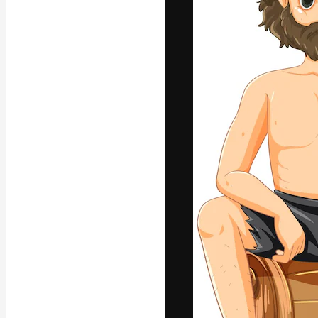
A plataforma cr
seu melhor trab
assinantes entr
agências e estú
Português
Copyright © 2010