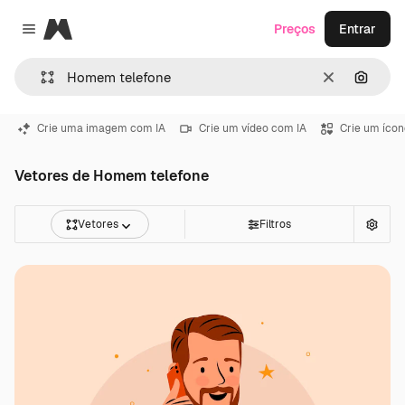
Magnific
Preços
Entrar
Close menu
Limpar
Pesqui
Crie uma imagem com IA
Crie um vídeo com IA
Crie um ícon
Vetores de Homem telefone
Vetores
Filtros