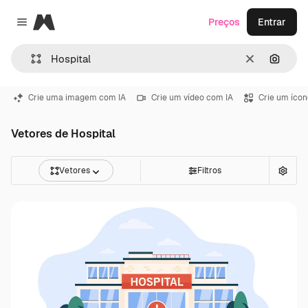
Magnific
Preços
Entrar
Close menu
Limpar
Pesqui
Crie uma imagem com IA
Crie um vídeo com IA
Crie um ícon
Vetores de Hospital
Vetores
Filtros