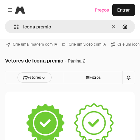
Magnific
Preços
Entrar
Close menu
Limpar
Pesqui
Crie uma imagem com IA
Crie um vídeo com IA
Crie um ícon
Vetores de Icona premio
- Página 2
Vetores
Filtros