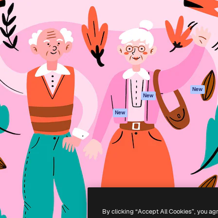
iativa para você direcionar
Spaces
Academy
alho. Mais de 1 milhão de
Assistente de IA
Documentação
e criativos, empresas,
Gerador de
Atendimento
dios.
imagens
Termos e
Gerador de vídeos
condições
Texto para voz
Política de
privacidade
Conteúdo de stock
Originais
MCP para
New
New
Claude/ChatGPT
Política de cooki
Agentes
Central de
New
confiabilidade
API
Afiliados
App móvel
Empresas
Todas as
ferramentas
-
2026
Freepik Company S.L.U.
Todos os direitos reservados
.
By clicking “Accept All Cookies”, you ag