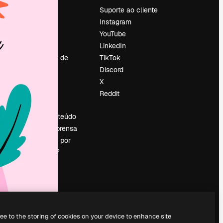
Preços
Suporte ao cliente
Sobre nós
Instagram
Reviews
YouTube
Emprego
LinkedIn
Tendências de
TikTok
pesquisa
Discord
Blog
X
Eventos
Reddit
es
Slidesgo
Vender conteúdo
Sala de imprensa
Procurando por
magnific.ai?
ree to the storing of cookies on your device to enhance site