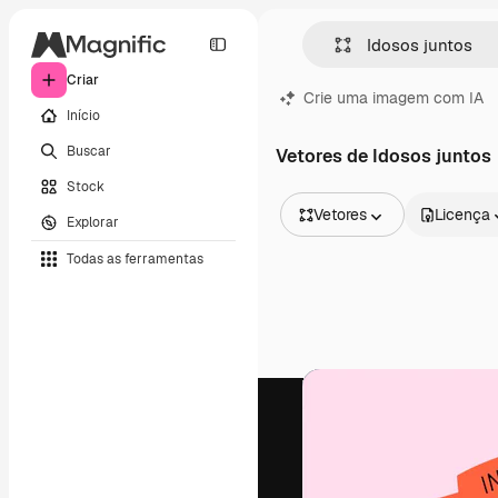
Criar
Crie uma imagem com IA
Início
Buscar
Vetores de Idosos juntos
Stock
Vetores
Licença
Explorar
Todas as imagens
Todas as ferramentas
Vetores
Ilustrações
Fotos
PSD
Modelos
Mockups
Vídeos
Clipes de vídeo
Animações
Modelos de vídeos
Ícones
Modelos 3D
Fontes