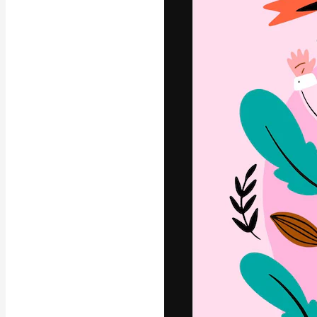
A plataforma cr
seu melhor trab
assinantes entr
agências e estú
Português
Copyright © 2010