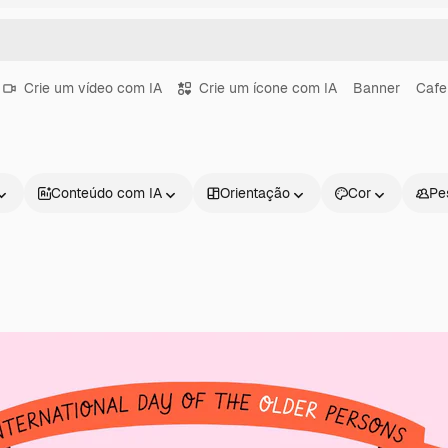
Crie um vídeo com IA
Crie um ícone com IA
Banner
Cafe
Conteúdo com IA
Orientação
Cor
Pe
Produtos
Começar