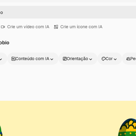
Crie um vídeo com IA
Crie um ícone com IA
obio
Conteúdo com IA
Orientação
Cor
Pe
Produtos
Começar