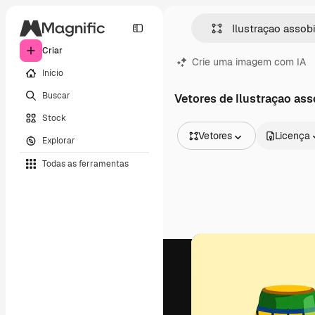
Criar
Crie uma imagem com IA
Início
Buscar
Vetores de Ilustraçao ass
Stock
Vetores
Licença
Explorar
Todas as imagens
Todas as ferramentas
Vetores
Ilustrações
Fotos
PSD
Modelos
Mockups
Vídeos
Clipes de vídeo
Animações
Modelos de vídeos
Ícones
Modelos 3D
Fontes