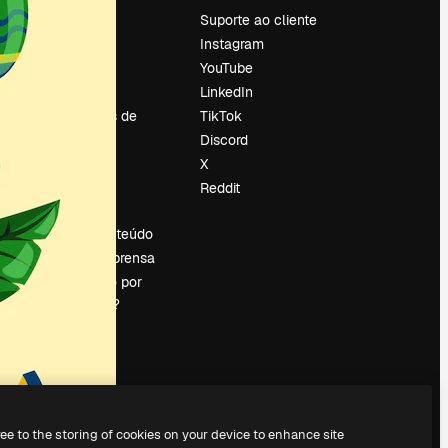
Preços
Suporte ao cliente
Sobre nós
Instagram
Reviews
YouTube
Emprego
LinkedIn
Tendências de
TikTok
pesquisa
Discord
Blog
X
Eventos
Reddit
es
Slidesgo
Vender conteúdo
Sala de imprensa
Procurando por
magnific.ai?
ree to the storing of cookies on your device to enhance site