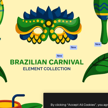
iativa para você direcionar
Spaces
Academy
alho. Mais de 1 milhão de
Assistente de IA
Documentação
e criativos, empresas,
Gerador de
Atendimento
dios.
imagens
Termos e
Gerador de vídeos
condições
Texto para voz
Política de
privacidade
Conteúdo de stock
Originais
MCP para
New
New
Claude/ChatGPT
Política de cooki
Agentes
Central de
New
confiabilidade
API
Afiliados
App móvel
Empresas
Todas as
ferramentas
-
2026
Freepik Company S.L.U.
Todos os direitos reservados
.
By clicking “Accept All Cookies”, you ag