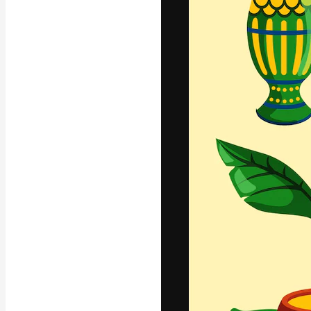
A plataforma cr
seu melhor trab
assinantes entr
agências e estú
Português
Copyright © 2010