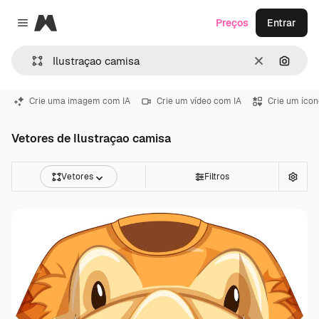
Magnific
Preços
Entrar
Close menu
Limpar
Pesqui
Crie uma imagem com IA
Crie um vídeo com IA
Crie um ícon
Vetores de Ilustraçao camisa
Vetores
Filtros