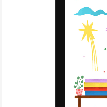
A plataforma cr
seu melhor trab
assinantes entr
agências e estú
Português
Copyright © 2010