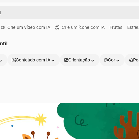
Crie um vídeo com IA
Crie um ícone com IA
Frutas
Estre
ntil
Conteúdo com IA
Orientação
Cor
Pe
Produtos
Começar