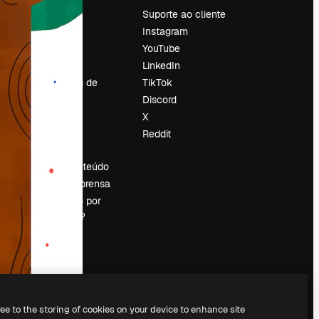
Preços
Suporte ao cliente
Sobre nós
Instagram
Reviews
YouTube
Emprego
LinkedIn
Tendências de
TikTok
pesquisa
Discord
Blog
X
Eventos
Reddit
es
Slidesgo
Vender conteúdo
Sala de imprensa
Procurando por
magnific.ai?
ree to the storing of cookies on your device to enhance site