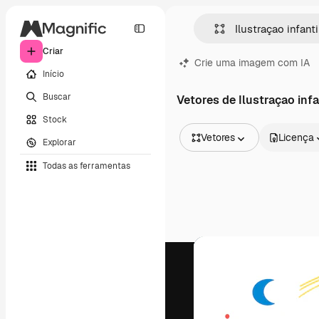
Criar
Crie uma imagem com IA
Início
Buscar
Vetores de Ilustraçao infa
Stock
Vetores
Licença
Explorar
Todas as imagens
Todas as ferramentas
Vetores
Ilustrações
Fotos
PSD
Modelos
Mockups
Vídeos
Clipes de vídeo
Animações
Modelos de vídeos
Ícones
Modelos 3D
Fontes