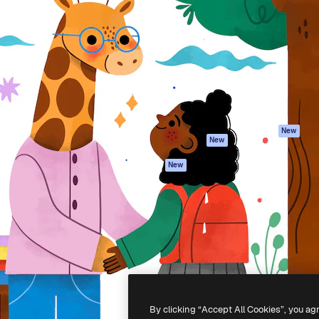
iativa para você direcionar
Spaces
Academy
alho. Mais de 1 milhão de
Assistente de IA
Documentação
e criativos, empresas,
Gerador de
Atendimento
dios.
imagens
Termos e
Gerador de vídeos
condições
Texto para voz
Política de
privacidade
Conteúdo de stock
Originais
MCP para
New
New
Claude/ChatGPT
Política de cooki
Agentes
Central de
New
confiabilidade
API
Afiliados
App móvel
Empresas
Todas as
ferramentas
-
2026
Freepik Company S.L.U.
Todos os direitos reservados
.
By clicking “Accept All Cookies”, you ag