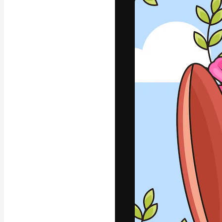
A plataforma cr
seu melhor trab
assinantes entr
agências e estú
Português
Copyright © 2010