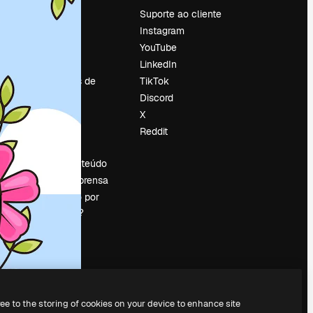
Preços
Suporte ao cliente
Sobre nós
Instagram
Reviews
YouTube
Emprego
LinkedIn
Tendências de
TikTok
pesquisa
Discord
Blog
X
Eventos
Reddit
es
Slidesgo
Vender conteúdo
Sala de imprensa
Procurando por
magnific.ai?
ree to the storing of cookies on your device to enhance site