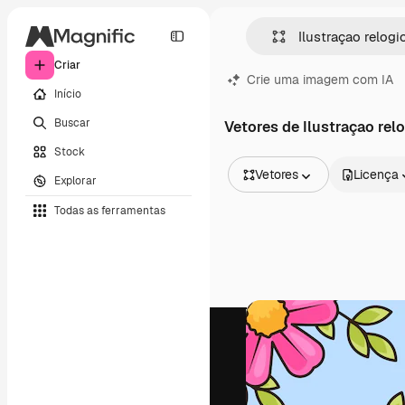
Criar
Crie uma imagem com IA
Início
Buscar
Vetores de Ilustraçao rel
Stock
Vetores
Licença
Explorar
Todas as imagens
Todas as ferramentas
Vetores
Ilustrações
Fotos
PSD
Modelos
Mockups
Vídeos
Clipes de vídeo
Animações
Modelos de vídeos
Ícones
Modelos 3D
Fontes