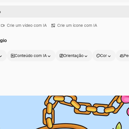
Crie um vídeo com IA
Crie um ícone com IA
ogio
Conteúdo com IA
Orientação
Cor
Pe
Produtos
Começar