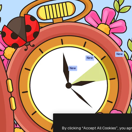
iativa para você direcionar
Spaces
Academy
alho. Mais de 1 milhão de
Assistente de IA
Documentação
e criativos, empresas,
Gerador de
Atendimento
dios.
imagens
Termos e
Gerador de vídeos
condições
Texto para voz
Política de
privacidade
Conteúdo de stock
Originais
MCP para
New
New
Claude/ChatGPT
Política de cooki
Agentes
Central de
New
confiabilidade
API
Afiliados
App móvel
Empresas
Todas as
ferramentas
-
2026
Freepik Company S.L.U.
Todos os direitos reservados
.
By clicking “Accept All Cookies”, you ag