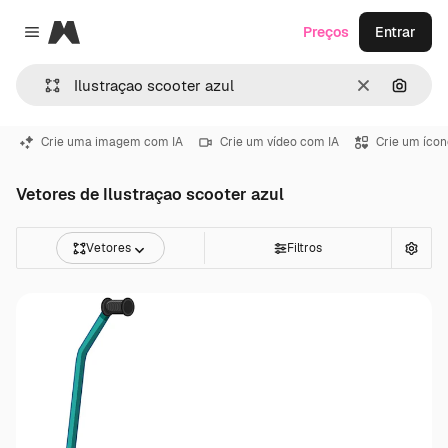
Magnific
Preços
Entrar
Close menu
Limpar
Pesqui
Crie uma imagem com IA
Crie um vídeo com IA
Crie um ícon
Vetores de Ilustraçao scooter azul
Vetores
Filtros