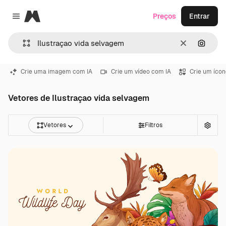
Magnific
Preços
Entrar
Close menu
Limpar
Pesqui
Crie uma imagem com IA
Crie um vídeo com IA
Crie um ícon
Vetores de Ilustraçao vida selvagem
Vetores
Filtros