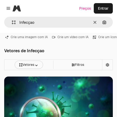
Magnific
Preços
Entrar
Close menu
Limpar
Pesqui
Crie uma imagem com IA
Crie um vídeo com IA
Crie um ícon
Vetores de Infecçao
Vetores
Filtros