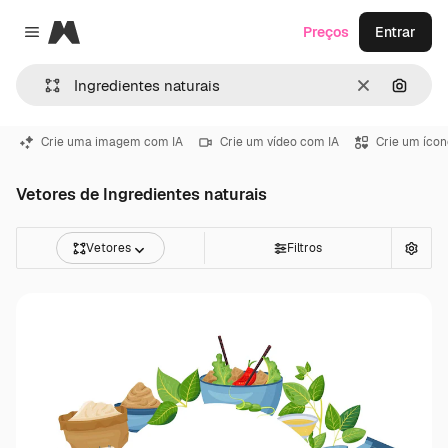
Magnific
Preços
Entrar
Close menu
Limpar
Pesqui
Crie uma imagem com IA
Crie um vídeo com IA
Crie um ícon
Vetores de Ingredientes naturais
Vetores
Filtros