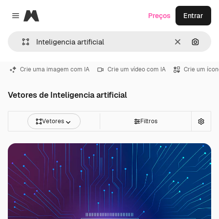
Magnific
Preços
Entrar
Close menu
Limpar
Pesqui
Crie uma imagem com IA
Crie um vídeo com IA
Crie um ícon
Vetores de Inteligencia artificial
Vetores
Filtros