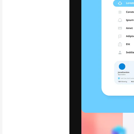
A plataforma cr
seu melhor trab
assinantes entr
agências e estú
Português
Copyright © 2010