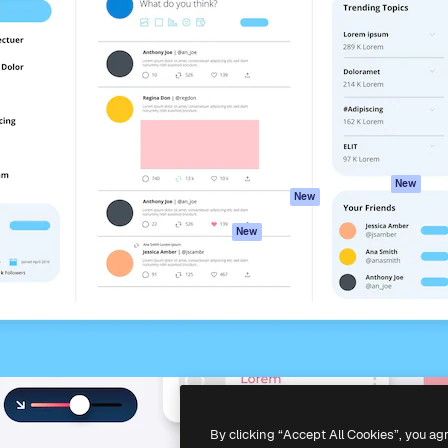
iativa para você direcionar
Spaces
Academy
alho. Mais de 1 milhão de
Assistente de IA
Documentação
e criativos, empresas,
Gerador de
Atendimento
dios.
imagens
Termos e
Gerador de vídeos
condições
Texto para voz
Política de
privacidade
Conteúdo de stock
Originais
MCP para
New
New
Claude/ChatGPT
Política de cooki
Agentes
Central de
New
confiabilidade
API
Afiliados
App móvel
Empresas
Todas as
ferramentas
-
2026
Freepik Company S.L.U.
Todos os direitos reservados
.
By clicking “Accept All Cookies”, you ag