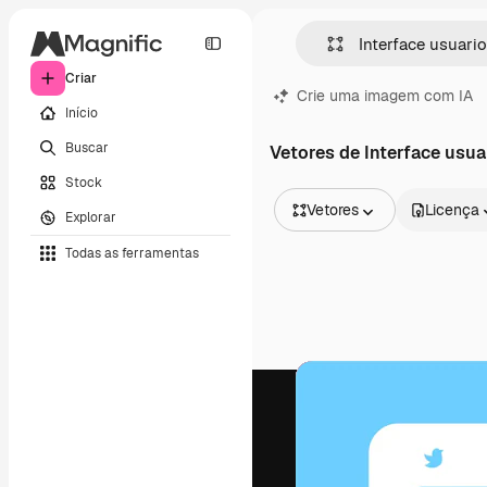
Criar
Crie uma imagem com IA
Início
Buscar
Vetores de Interface usua
Stock
Vetores
Licença
Explorar
Todas as imagens
Todas as ferramentas
Vetores
Ilustrações
Fotos
PSD
Modelos
Mockups
Vídeos
Clipes de vídeo
Animações
Modelos de vídeos
Ícones
Modelos 3D
Fontes