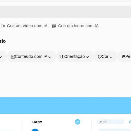
Crie um vídeo com IA
Crie um ícone com IA
rio
Conteúdo com IA
Orientação
Cor
Pe
Produtos
Começar