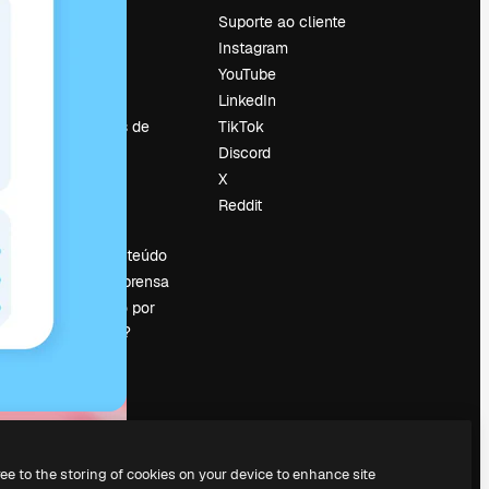
Preços
Suporte ao cliente
Sobre nós
Instagram
Reviews
YouTube
Emprego
LinkedIn
Tendências de
TikTok
pesquisa
Discord
Blog
X
Eventos
Reddit
es
Slidesgo
Vender conteúdo
Sala de imprensa
Procurando por
magnific.ai?
ree to the storing of cookies on your device to enhance site