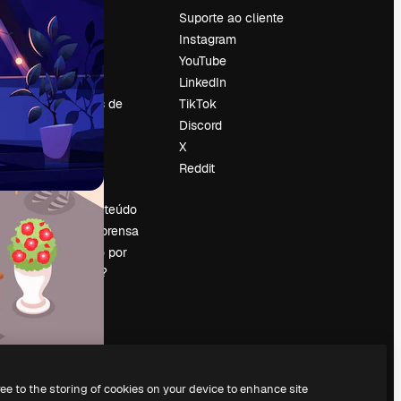
Preços
Suporte ao cliente
Sobre nós
Instagram
Reviews
YouTube
Emprego
LinkedIn
Tendências de
TikTok
pesquisa
Discord
Blog
X
Eventos
Reddit
es
Slidesgo
Vender conteúdo
Sala de imprensa
Procurando por
magnific.ai?
ree to the storing of cookies on your device to enhance site