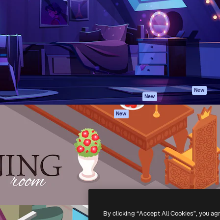
iativa para você direcionar
Spaces
Academy
alho. Mais de 1 milhão de
Assistente de IA
Documentação
e criativos, empresas,
Gerador de
Atendimento
dios.
imagens
Termos e
Gerador de vídeos
condições
Texto para voz
Política de
privacidade
Conteúdo de stock
Originais
MCP para
New
New
Claude/ChatGPT
Política de cooki
Agentes
Central de
New
confiabilidade
API
Afiliados
App móvel
Empresas
Todas as
ferramentas
-
2026
Freepik Company S.L.U.
Todos os direitos reservados
.
By clicking “Accept All Cookies”, you ag