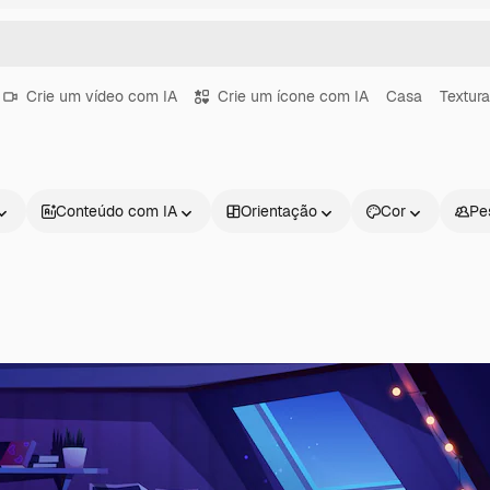
Crie um vídeo com IA
Crie um ícone com IA
Casa
Textur
Conteúdo com IA
Orientação
Cor
Pe
Produtos
Começar