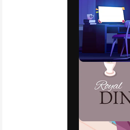
A plataforma cr
seu melhor trab
assinantes entr
agências e estú
Português
Copyright © 2010