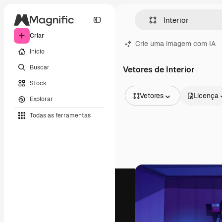
Criar
Crie uma imagem com IA
Início
Buscar
Vetores de Interior
Stock
Vetores
Licença
Explorar
Todas as imagens
Todas as ferramentas
Vetores
Ilustrações
Fotos
PSD
Modelos
Mockups
Vídeos
Clipes de vídeo
Animações
Modelos de vídeos
Ícones
Modelos 3D
Fontes