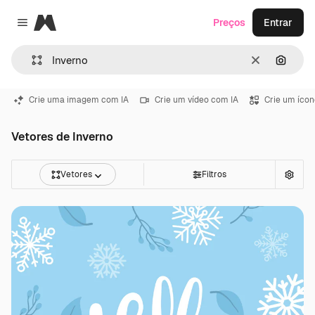
Magnific
Preços
Entrar
Close menu
Limpar
Pesqui
Crie uma imagem com IA
Crie um vídeo com IA
Crie um ícon
Vetores de Inverno
Vetores
Filtros