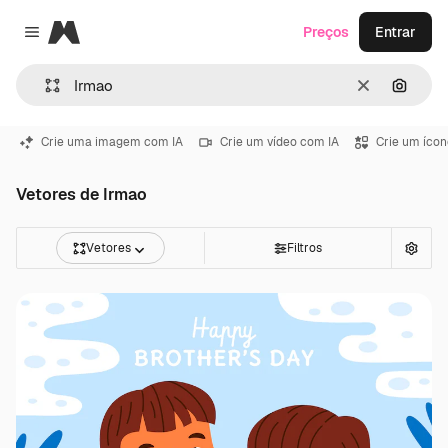
Magnific
Preços
Entrar
Close menu
Limpar
Pesqui
Crie uma imagem com IA
Crie um vídeo com IA
Crie um ícon
Vetores de Irmao
Vetores
Filtros