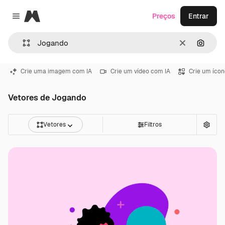
Magnific
Preços
Entrar
Close menu
Limpar
Pesqui
Crie uma imagem com IA
Crie um vídeo com IA
Crie um ícon
Vetores de Jogando
Vetores
Filtros