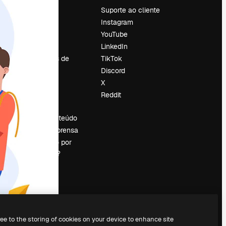
Preços
Suporte ao cliente
Sobre nós
Instagram
Reviews
YouTube
Emprego
LinkedIn
Tendências de
TikTok
pesquisa
Discord
Blog
X
Eventos
Reddit
es
Slidesgo
Vender conteúdo
Sala de imprensa
Procurando por
magnific.ai?
ree to the storing of cookies on your device to enhance site