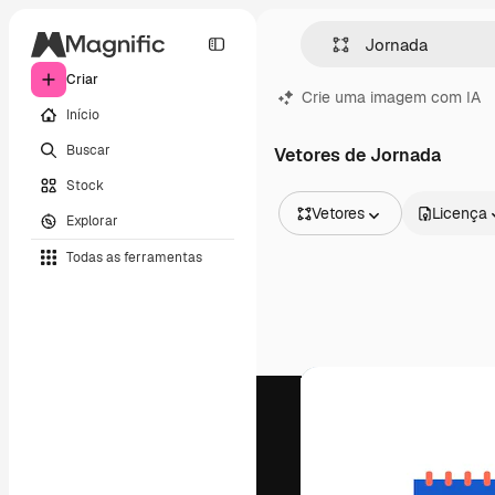
Criar
Crie uma imagem com IA
Início
Buscar
Vetores de Jornada
Stock
Vetores
Licença
Explorar
Todas as imagens
Todas as ferramentas
Vetores
Ilustrações
Fotos
PSD
Modelos
Mockups
Vídeos
Clipes de vídeo
Animações
Modelos de vídeos
Ícones
Modelos 3D
Fontes