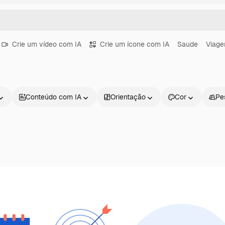
Crie um vídeo com IA
Crie um ícone com IA
Saude
Viag
Conteúdo com IA
Orientação
Cor
Pe
Produtos
Começar