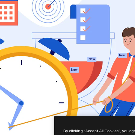
iativa para você direcionar
Spaces
Academy
alho. Mais de 1 milhão de
Assistente de IA
Documentação
e criativos, empresas,
Gerador de
Atendimento
dios.
imagens
Termos e
Gerador de vídeos
condições
Texto para voz
Política de
privacidade
Conteúdo de stock
Originais
MCP para
New
New
Claude/ChatGPT
Política de cooki
Agentes
Central de
New
confiabilidade
API
Afiliados
App móvel
Empresas
Todas as
ferramentas
-
2026
Freepik Company S.L.U.
Todos os direitos reservados
.
By clicking “Accept All Cookies”, you ag