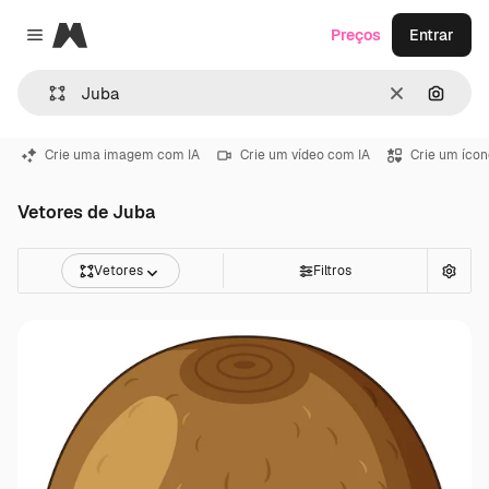
Magnific
Preços
Entrar
Close menu
Limpar
Pesqui
Crie uma imagem com IA
Crie um vídeo com IA
Crie um ícon
Vetores de Juba
Vetores
Filtros