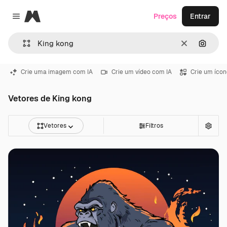
Magnific
Preços
Entrar
Close menu
Limpar
Pesqui
Crie uma imagem com IA
Crie um vídeo com IA
Crie um ícon
Vetores de King kong
Vetores
Filtros