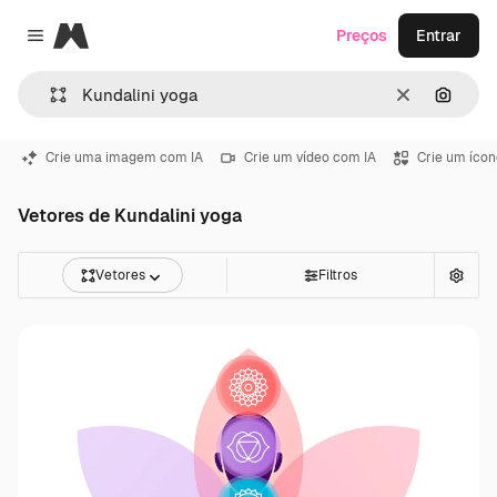
Magnific
Preços
Entrar
Close menu
Limpar
Pesqui
Crie uma imagem com IA
Crie um vídeo com IA
Crie um ícon
Vetores de Kundalini yoga
Vetores
Filtros