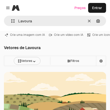
Magnific
Preços
Entrar
Close menu
Limpar
Pesqui
Crie uma imagem com IA
Crie um vídeo com IA
Crie um ícon
Vetores de Lavoura
Vetores
Filtros