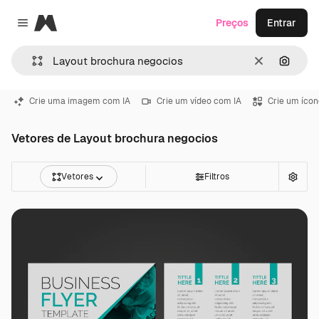
Magnific
Preços
Entrar
Close menu
Limpar
Pesqui
Crie uma imagem com IA
Crie um vídeo com IA
Crie um ícon
Vetores de Layout brochura negocios
Vetores
Filtros