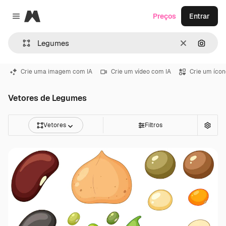
Magnific
Preços
Entrar
Close menu
Limpar
Pesqui
Crie uma imagem com IA
Crie um vídeo com IA
Crie um ícon
Vetores de Legumes
Vetores
Filtros