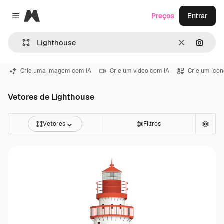
Magnific
Preços
Entrar
Close menu
Limpar
Pesqui
Crie uma imagem com IA
Crie um vídeo com IA
Crie um ícon
Vetores de Lighthouse
Vetores
Filtros