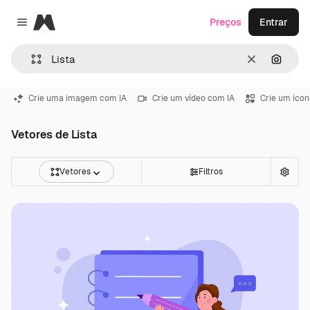
Magnific
Preços
Entrar
Close menu
Limpar
Pesqui
Crie uma imagem com IA
Crie um vídeo com IA
Crie um ícon
Vetores de Lista
Vetores
Filtros