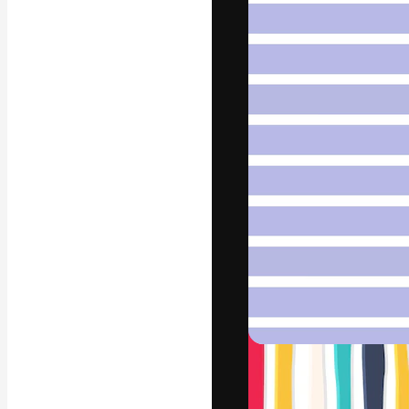
A plataforma cr
seu melhor trab
assinantes entr
agências e estú
Português
Copyright © 2010