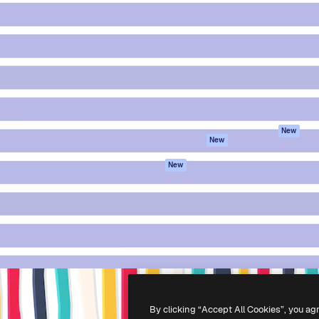
iativa para você direcionar
Spaces
Academy
alho. Mais de 1 milhão de
Assistente de IA
Documentação
e criativos, empresas,
Gerador de
Atendimento
dios.
imagens
Termos e
Gerador de vídeos
condições
Texto para voz
Política de
privacidade
Conteúdo de stock
Originais
MCP para
New
New
Claude/ChatGPT
Política de cooki
Agentes
Central de
New
confiabilidade
API
Afiliados
App móvel
Empresas
Todas as
ferramentas
-
2026
Freepik Company S.L.U.
Todos os direitos reservados
.
By clicking “Accept All Cookies”, you ag