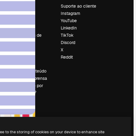
Preços
Suporte ao cliente
Sobre nós
Instagram
Reviews
YouTube
Emprego
LinkedIn
Tendências de
TikTok
pesquisa
Discord
Blog
X
Eventos
Reddit
es
Slidesgo
Vender conteúdo
Sala de imprensa
Procurando por
magnific.ai?
ree to the storing of cookies on your device to enhance site