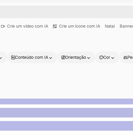
Crie um vídeo com IA
Crie um ícone com IA
Natal
Banne
Conteúdo com IA
Orientação
Cor
Pe
Produtos
Começar