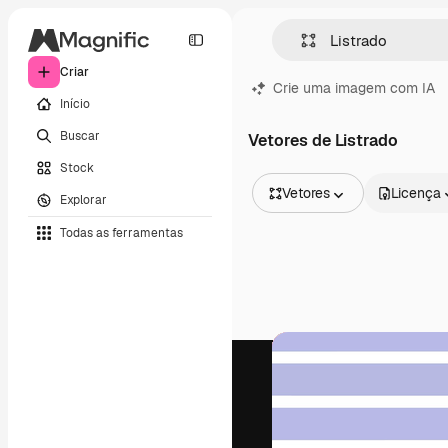
Criar
Crie uma imagem com IA
Início
Buscar
Vetores de Listrado
Stock
Vetores
Licença
Explorar
Todas as imagens
Todas as ferramentas
Vetores
Ilustrações
Fotos
PSD
Modelos
Mockups
Vídeos
Clipes de vídeo
Animações
Modelos de vídeos
Ícones
Modelos 3D
Fontes