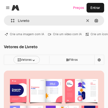
Magnific
Preços
Entrar
Close menu
Limpar
Pesqui
Crie uma imagem com IA
Crie um vídeo com IA
Crie um ícon
Vetores de Livreto
Vetores
Filtros