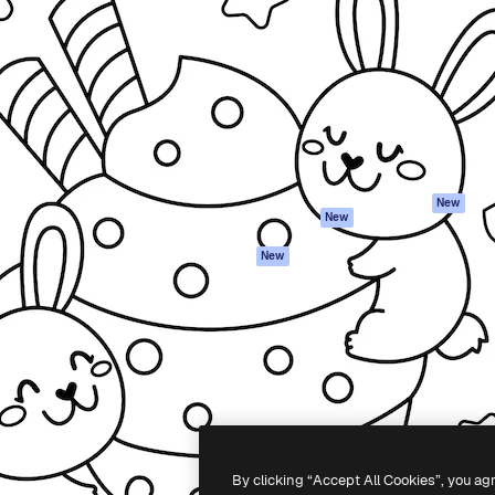
iativa para você direcionar
Spaces
Academy
alho. Mais de 1 milhão de
Assistente de IA
Documentação
e criativos, empresas,
Gerador de
Atendimento
dios.
imagens
Termos e
Gerador de vídeos
condições
Texto para voz
Política de
privacidade
Conteúdo de stock
Originais
MCP para
New
New
Claude/ChatGPT
Política de cooki
Agentes
Central de
New
confiabilidade
API
Afiliados
App móvel
Empresas
Todas as
ferramentas
-
2026
Freepik Company S.L.U.
Todos os direitos reservados
.
By clicking “Accept All Cookies”, you ag