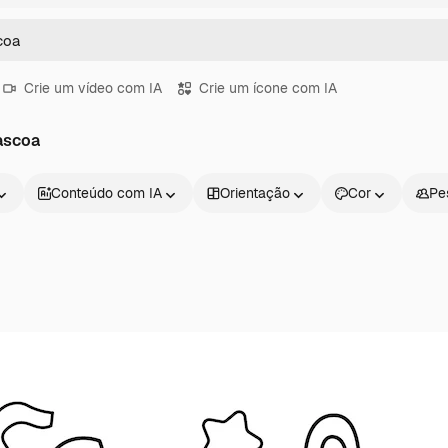
Crie um vídeo com IA
Crie um ícone com IA
pascoa
Conteúdo com IA
Orientação
Cor
Pe
Produtos
Começar