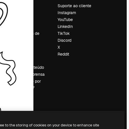
Preços
Suporte ao cliente
Sobre nós
Instagram
Reviews
YouTube
Emprego
LinkedIn
Tendências de
TikTok
pesquisa
Discord
Blog
X
Eventos
Reddit
es
Slidesgo
Vender conteúdo
Sala de imprensa
Procurando por
magnific.ai?
ree to the storing of cookies on your device to enhance site