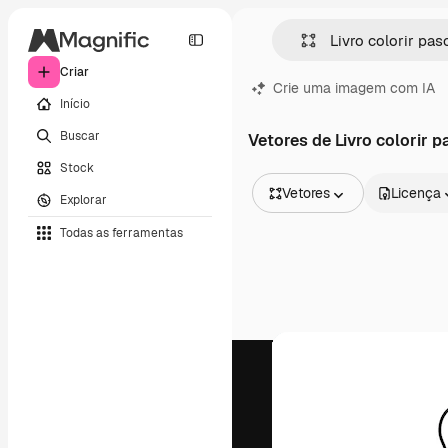
Criar
Crie uma imagem com IA
Início
Buscar
Vetores de Livro colorir 
Stock
Vetores
Licença
Explorar
Todas as imagens
Todas as ferramentas
Vetores
Ilustrações
Fotos
PSD
Modelos
Mockups
Vídeos
Clipes de vídeo
Animações
Modelos de vídeos
Ícones
Modelos 3D
Fontes