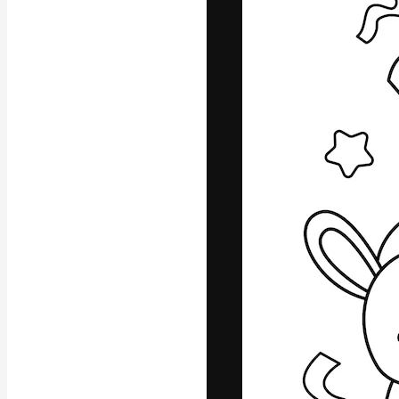
A plataforma cr
seu melhor trab
assinantes entr
agências e estú
Português
Copyright © 2010