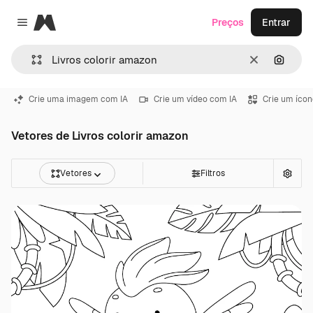
Magnific
Preços
Entrar
Close menu
Limpar
Pesqui
Crie uma imagem com IA
Crie um vídeo com IA
Crie um ícon
Vetores de Livros colorir amazon
Vetores
Filtros