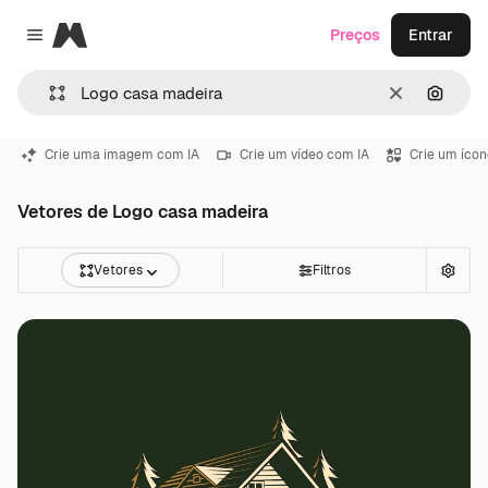
Magnific
Preços
Entrar
Close menu
Limpar
Pesqui
Crie uma imagem com IA
Crie um vídeo com IA
Crie um ícon
Vetores de Logo casa madeira
Vetores
Filtros