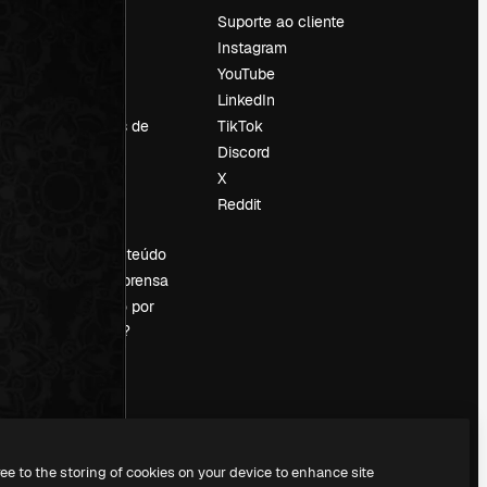
Preços
Suporte ao cliente
Sobre nós
Instagram
Reviews
YouTube
Emprego
LinkedIn
Tendências de
TikTok
pesquisa
Discord
Blog
X
Eventos
Reddit
es
Slidesgo
Vender conteúdo
Sala de imprensa
Procurando por
magnific.ai?
ree to the storing of cookies on your device to enhance site