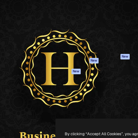
iativa para você direcionar
Spaces
Academy
alho. Mais de 1 milhão de
Assistente de IA
Documentação
e criativos, empresas,
Gerador de
Atendimento
dios.
imagens
Termos e
Gerador de vídeos
condições
Texto para voz
Política de
privacidade
Conteúdo de stock
Originais
MCP para
New
New
Claude/ChatGPT
Política de cooki
Agentes
Central de
New
confiabilidade
API
Afiliados
App móvel
Empresas
Todas as
ferramentas
-
2026
Freepik Company S.L.U.
Todos os direitos reservados
.
By clicking “Accept All Cookies”, you ag