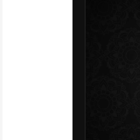
A plataforma cr
seu melhor trab
assinantes entr
agências e estú
Português
Copyright © 2010