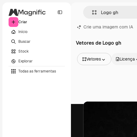
Criar
Crie uma imagem com IA
Início
Buscar
Vetores de Logo gh
Stock
Vetores
Licença
Explorar
Todas as imagens
Todas as ferramentas
Vetores
Ilustrações
Fotos
PSD
Modelos
Mockups
Vídeos
Clipes de vídeo
Animações
Modelos de vídeos
Ícones
Modelos 3D
Fontes