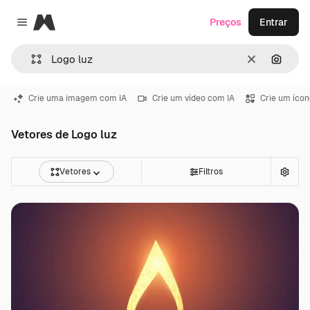
Magnific
Preços
Entrar
Close menu
Limpar
Pesqui
Crie uma imagem com IA
Crie um vídeo com IA
Crie um ícon
Vetores de Logo luz
Vetores
Filtros