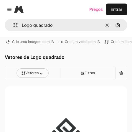
Magnific
Preços
Entrar
Close menu
Limpar
Pesqui
Crie uma imagem com IA
Crie um vídeo com IA
Crie um ícon
Vetores de Logo quadrado
Vetores
Filtros