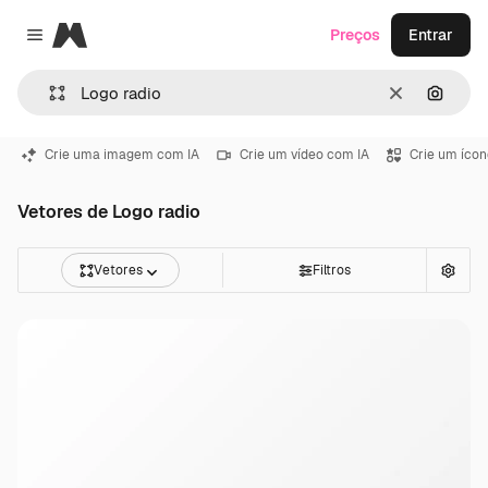
Magnific
Preços
Entrar
Close menu
Limpar
Pesqui
Crie uma imagem com IA
Crie um vídeo com IA
Crie um ícon
Vetores de Logo radio
Vetores
Filtros