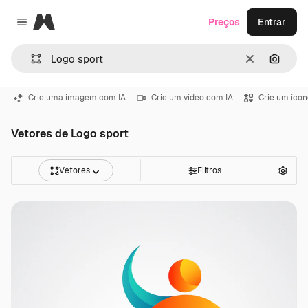
Magnific
Preços
Entrar
Close menu
Limpar
Pesqui
Crie uma imagem com IA
Crie um vídeo com IA
Crie um ícon
Vetores de Logo sport
Vetores
Filtros