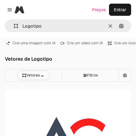
Magnific
Preços
Entrar
Close menu
Limpar
Pesqui
Crie uma imagem com IA
Crie um vídeo com IA
Crie um ícon
Vetores de Logotipo
Vetores
Filtros