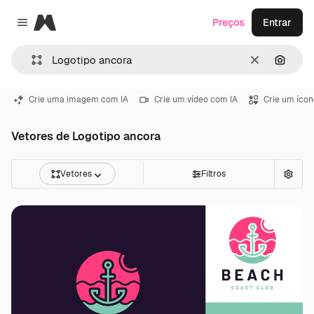
Magnific
Preços
Entrar
Close menu
Limpar
Pesqui
Crie uma imagem com IA
Crie um vídeo com IA
Crie um ícon
Vetores de Logotipo ancora
Vetores
Filtros