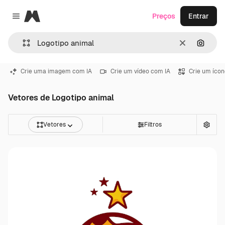
Magnific
Preços
Entrar
Close menu
Limpar
Pesqui
Crie uma imagem com IA
Crie um vídeo com IA
Crie um ícon
Vetores de Logotipo animal
Vetores
Filtros