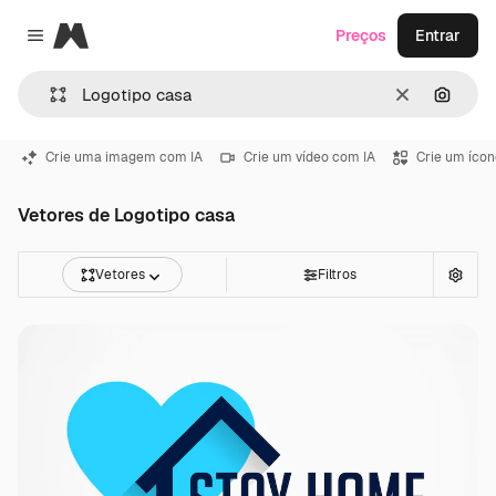
Magnific
Preços
Entrar
Close menu
Limpar
Pesqui
Crie uma imagem com IA
Crie um vídeo com IA
Crie um ícon
Vetores de Logotipo casa
Vetores
Filtros