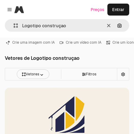
Magnific
Preços
Entrar
Close menu
Limpar
Pesqui
Crie uma imagem com IA
Crie um vídeo com IA
Crie um ícon
Vetores de Logotipo construçao
Vetores
Filtros