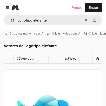
Magnific
Preços
Entrar
Close menu
Limpar
Pesqui
Crie uma imagem com IA
Crie um vídeo com IA
Crie um ícon
Vetores de Logotipo elefante
Vetores
Filtros