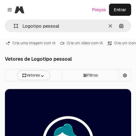
Magnific
Preços
Entrar
Close menu
Limpar
Pesqui
Crie uma imagem com IA
Crie um vídeo com IA
Crie um ícon
Vetores de Logotipo pessoal
Vetores
Filtros