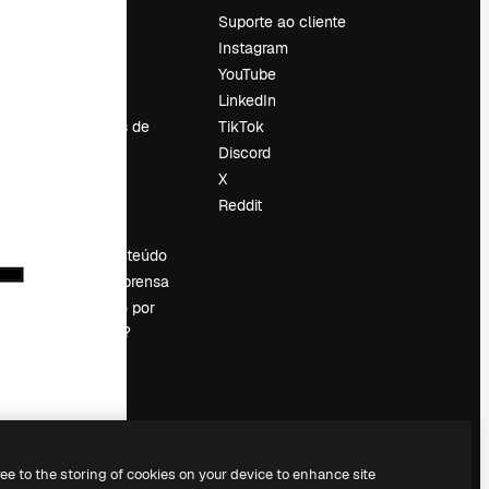
Preços
Suporte ao cliente
Sobre nós
Instagram
Reviews
YouTube
Emprego
LinkedIn
Tendências de
TikTok
pesquisa
Discord
Blog
X
Eventos
Reddit
es
Slidesgo
Vender conteúdo
Sala de imprensa
Procurando por
magnific.ai?
ree to the storing of cookies on your device to enhance site