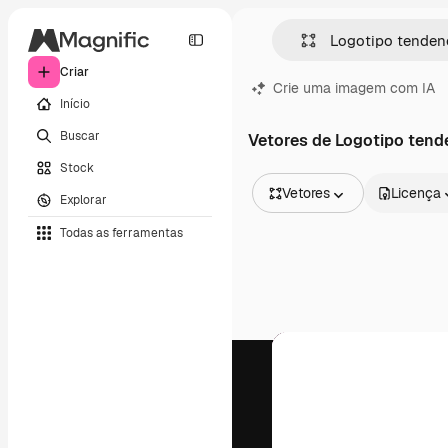
Criar
Crie uma imagem com IA
Início
Buscar
Vetores de Logotipo tend
Stock
Vetores
Licença
Explorar
Todas as imagens
Todas as ferramentas
Vetores
Ilustrações
Fotos
PSD
Modelos
Mockups
Vídeos
Clipes de vídeo
Animações
Modelos de vídeos
Ícones
Modelos 3D
Fontes