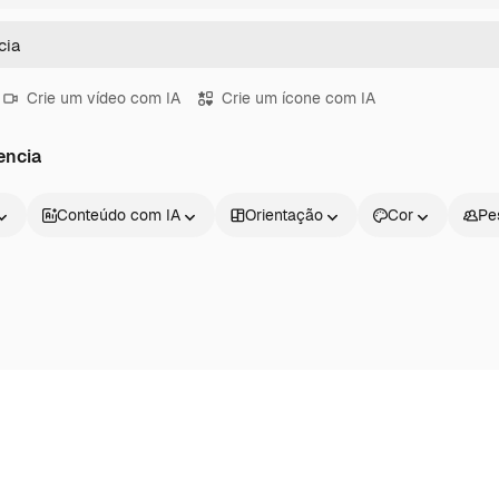
Crie um vídeo com IA
Crie um ícone com IA
encia
Conteúdo com IA
Orientação
Cor
Pe
Produtos
Começar