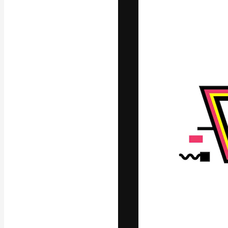
A plataforma cr
seu melhor trab
assinantes entr
agências e estú
Português
Copyright © 2010