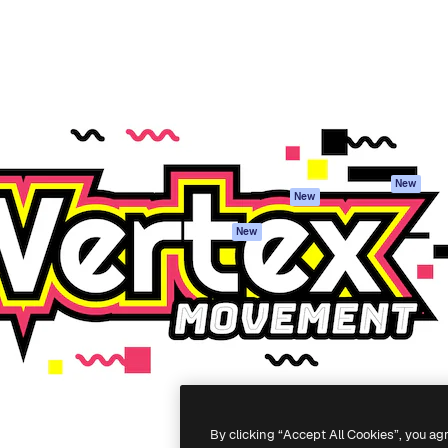
iativa para você direcionar
Spaces
Academy
alho. Mais de 1 milhão de
Assistente de IA
Documentação
e criativos, empresas,
Gerador de
Atendimento
dios.
imagens
Termos e
Gerador de vídeos
condições
Texto para voz
Política de
privacidade
Conteúdo de stock
Originais
MCP para
New
New
Claude/ChatGPT
Política de cooki
Agentes
Central de
New
confiabilidade
API
Afiliados
App móvel
Empresas
Todas as
ferramentas
-
2026
Freepik Company S.L.U.
Todos os direitos reservados
.
By clicking “Accept All Cookies”, you ag