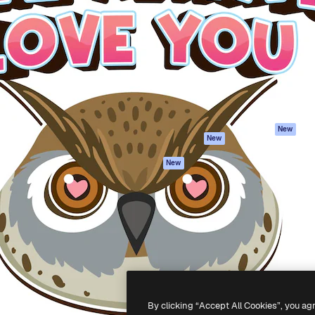
iativa para você direcionar
Spaces
Academy
alho. Mais de 1 milhão de
Assistente de IA
Documentação
e criativos, empresas,
Gerador de
Atendimento
dios.
imagens
Termos e
Gerador de vídeos
condições
Texto para voz
Política de
privacidade
Conteúdo de stock
Originais
MCP para
New
New
Claude/ChatGPT
Política de cooki
Agentes
Central de
New
confiabilidade
API
Afiliados
App móvel
Empresas
Todas as
ferramentas
-
2026
Freepik Company S.L.U.
Todos os direitos reservados
.
By clicking “Accept All Cookies”, you ag