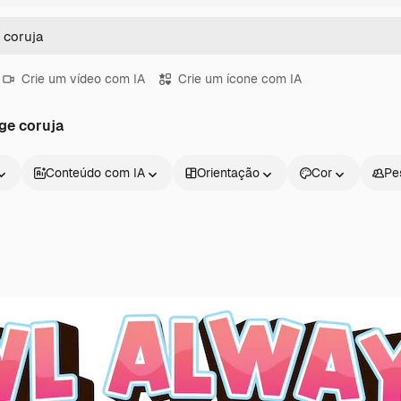
Crie um vídeo com IA
Crie um ícone com IA
ge coruja
Conteúdo com IA
Orientação
Cor
Pe
Produtos
Começar