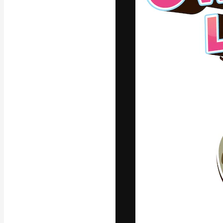
A plataforma cr
seu melhor trab
assinantes entr
agências e estú
Português
Copyright © 2010