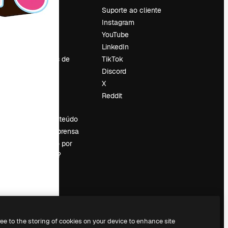
Preços
Suporte ao cliente
Sobre nós
Instagram
Reviews
YouTube
Emprego
LinkedIn
Tendências de
TikTok
pesquisa
Discord
Blog
X
Eventos
Reddit
es
Slidesgo
Vender conteúdo
Sala de imprensa
Procurando por
magnific.ai?
ree to the storing of cookies on your device to enhance site