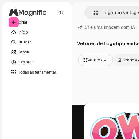
Criar
Crie uma imagem com IA
Início
Buscar
Vetores de Logotipo vinta
Stock
Vetores
Licença
Explorar
Todas as imagens
Todas as ferramentas
Vetores
Ilustrações
Fotos
PSD
Modelos
Mockups
Vídeos
Clipes de vídeo
Animações
Modelos de vídeos
Ícones
Modelos 3D
Fontes