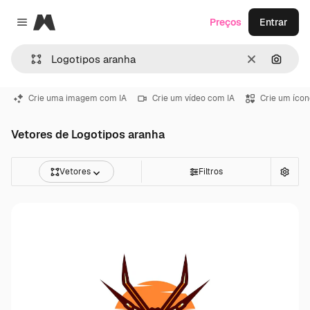
Magnific
Preços
Entrar
Close menu
Limpar
Pesqui
Crie uma imagem com IA
Crie um vídeo com IA
Crie um ícon
Vetores de Logotipos aranha
Vetores
Filtros