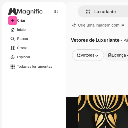
Criar
Crie uma imagem com IA
Início
Buscar
Vetores de Luxuriante
- P
Stock
Vetores
Licença
Explorar
Todas as imagens
Todas as ferramentas
Vetores
Ilustrações
Fotos
PSD
Modelos
Mockups
Vídeos
Clipes de vídeo
Animações
Modelos de vídeos
Ícones
Modelos 3D
Fontes