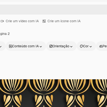
Crie um vídeo com IA
Crie um ícone com IA
ágina 2
Conteúdo com IA
Orientação
Cor
Pe
Produtos
Começar