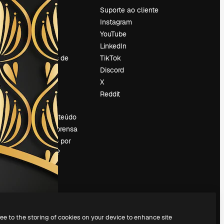
Preços
Suporte ao cliente
Sobre nós
Instagram
Reviews
YouTube
Emprego
LinkedIn
Tendências de
TikTok
pesquisa
Discord
Blog
X
Eventos
Reddit
es
Slidesgo
Vender conteúdo
Sala de imprensa
Procurando por
magnific.ai?
ree to the storing of cookies on your device to enhance site