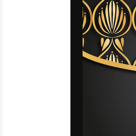
A plataforma cr
seu melhor trab
assinantes entr
agências e estú
Português
Copyright © 2010