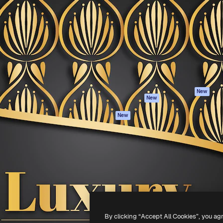
iativa para você direcionar
Spaces
Academy
alho. Mais de 1 milhão de
Assistente de IA
Documentação
e criativos, empresas,
Gerador de
Atendimento
dios.
imagens
Termos e
Gerador de vídeos
condições
Texto para voz
Política de
privacidade
Conteúdo de stock
Originais
MCP para
New
New
Claude/ChatGPT
Política de cooki
Agentes
Central de
New
confiabilidade
API
Afiliados
App móvel
Empresas
Todas as
ferramentas
-
2026
Freepik Company S.L.U.
Todos os direitos reservados
.
By clicking “Accept All Cookies”, you ag